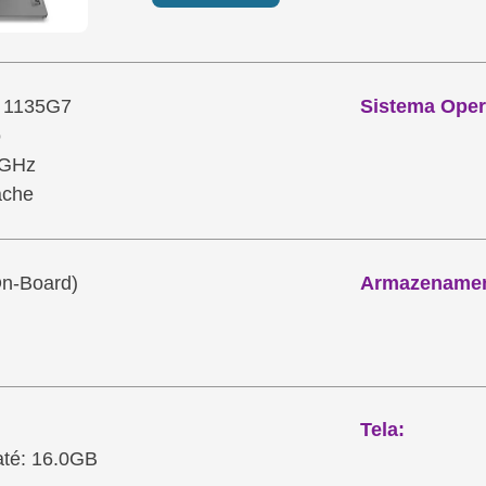
i5 1135G7
Sistema Oper
o
2GHz
ache
On-Board)
Armazenamen
Tela:
até: 16.0GB