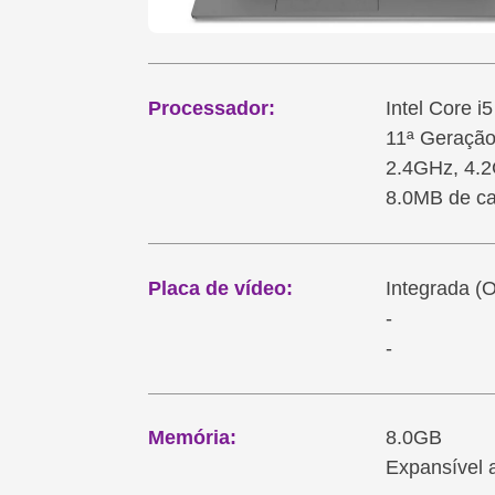
Processador:
Intel Core 
11ª Geraçã
2.4GHz, 4.
8.0MB de c
Placa de vídeo:
Integrada (
-
-
Memória:
8.0GB
Expansível 