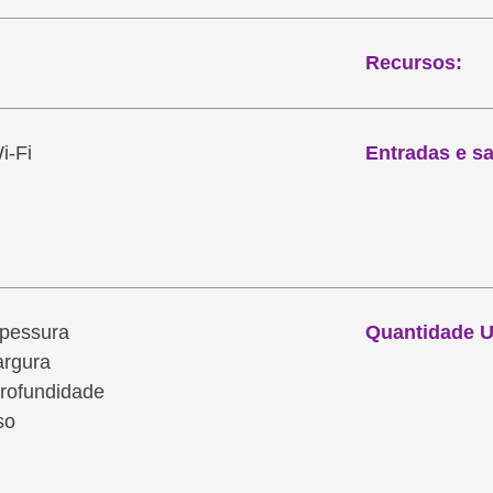
Recursos:
i-Fi
Entradas e sa
spessura
Quantidade 
argura
rofundidade
so