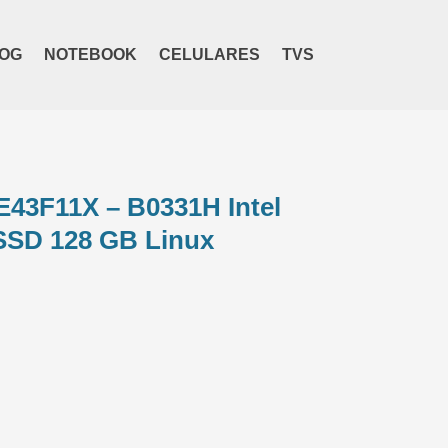
OG
NOTEBOOK
CELULARES
TVS
E43F11X – B0331H Intel
SSD 128 GB Linux