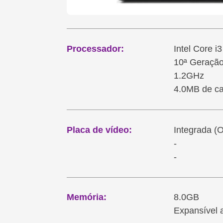
Processador:
Intel Core 
10ª Geraçã
1.2GHz
4.0MB de c
Placa de vídeo:
Integrada (
-
-
Memória:
8.0GB
Expansível a