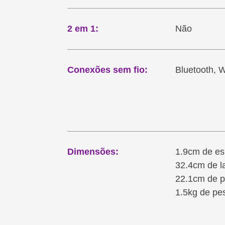
2 em 1:
Não
Conexões sem fio:
Bluetooth, W
Dimensões:
1.9cm de e
32.4cm de l
22.1cm de p
1.5kg de pe