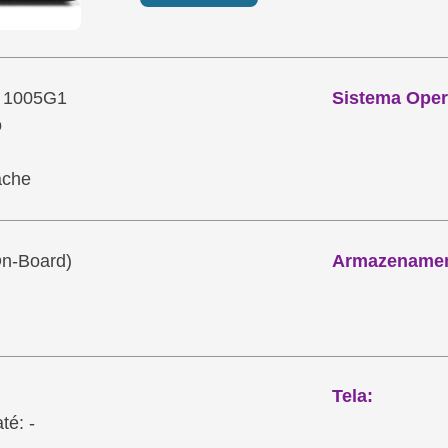
i3 1005G1
Sistema Oper
o
ache
On-Board)
Armazenamen
Tela:
té: -