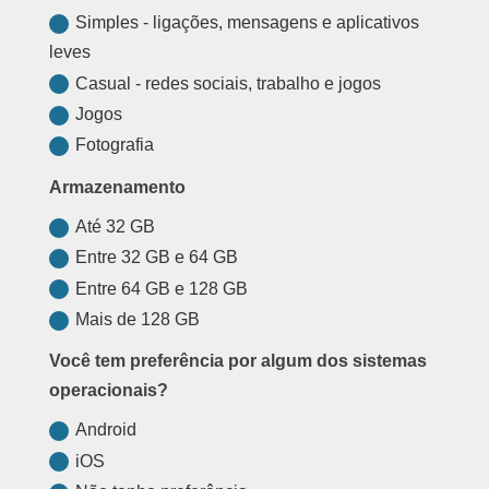
Simples - ligações, mensagens e aplicativos
leves
Casual - redes sociais, trabalho e jogos
Jogos
Fotografia
Armazenamento
Até 32 GB
Entre 32 GB e 64 GB
Entre 64 GB e 128 GB
Mais de 128 GB
Você tem preferência por algum dos sistemas
operacionais?
Android
iOS