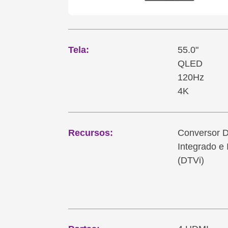
Tela:
55.0"
QLED
120Hz
4K
Recursos:
Conversor Di
Integrado e 
(DTVi)