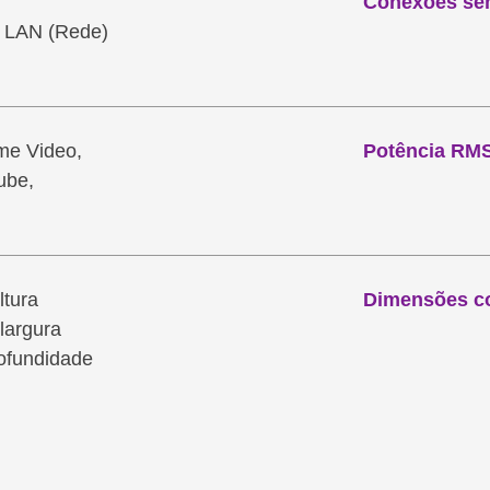
Conexões sem
 LAN (Rede)
me Video,
Potência RMS
tube,
ltura
Dimensões c
largura
ofundidade