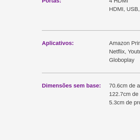
Portas:
4 HDMI
HDMI, USB,
Aplicativos:
Amazon Pri
Netflix, You
Globoplay
Dimensões sem base:
70.6cm de a
122.7cm de 
5.3cm de pr