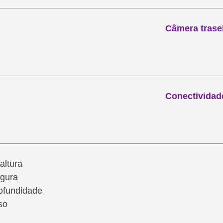
Câmera trasei
Conectividad
altura
rgura
ofundidade
so