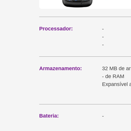
Processador:
-
-
-
Armazenamento:
32 MB de a
- de RAM
Expansível a
Bateria:
-