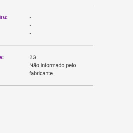
ra:
-
-
-
e:
2G
Não informado pelo
fabricante