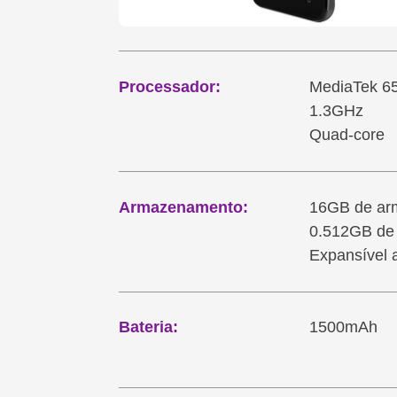
Processador:
MediaTek 6
1.3GHz
Quad-core
Armazenamento:
16GB de ar
0.512GB d
Expansível a
Bateria:
1500mAh