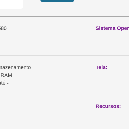
580
Sistema Oper
mazenamento
Tela:
e RAM
té -
Recursos: