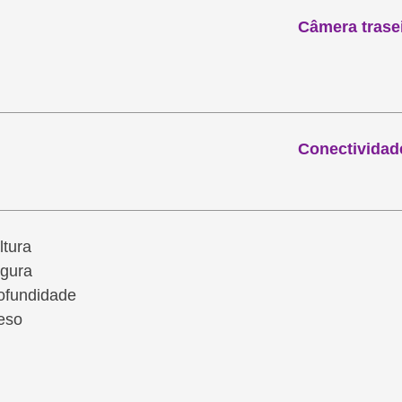
Câmera trasei
Conectividad
ltura
rgura
ofundidade
eso