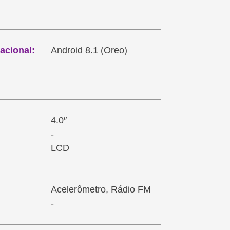
acional:
Android 8.1 (Oreo)
4.0″
-
LCD
Acelerômetro, Rádio FM
-